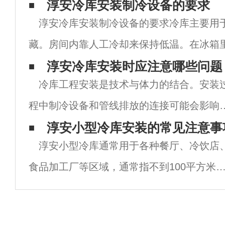
淳安冷库安装制冷设备的要求
淳安冷库安装制冷设备的要求冷库主要用
藏。房间内靠人工冷却来保持低温。在冰箱
都用厚绝缘材料覆盖，以减少外部热量传递
淳安冷库安装时应注意哪些问题
冷库工程安装是技术与体力的结合。安装
为白色或浅色涂装，以减少吸收太阳辐射能
程中制冷设备和管线排放的连接可能会影响
期冷藏的使用。那么， 冷库安装时需要注意
淳安小型冷库安装的常见注意事
淳安小型冷库通常用于各种餐厅、冷饮店
些问题呢？首先，电线排放使用波纹软管或
食品加工厂等区域，通常指不到100平方米
丝槽保护管道。所有电线均未与电缆捆绑在
冷库，那么如何淳安小型冷库安装呢？小编
天将向您介绍小型冷库安装。合理布局小型